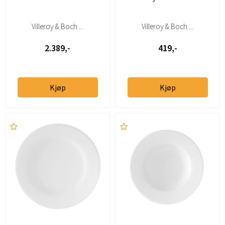
Villeroy & Boch ...
Villeroy & Boch ...
2.389,-
419,-
Kjøp
Kjøp