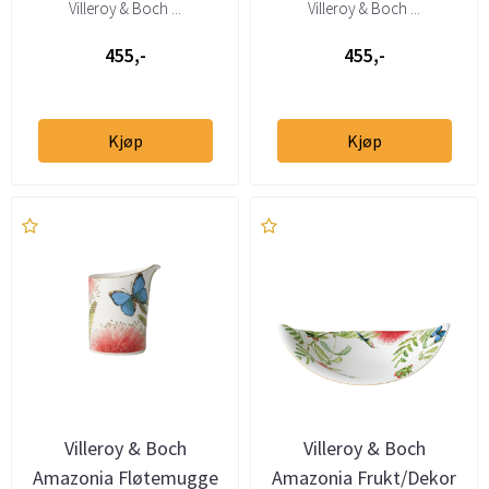
Villeroy & Boch ...
Villeroy & Boch ...
455,-
455,-
Kjøp
Kjøp
Villeroy & Boch
Villeroy & Boch
Amazonia Fløtemugge
Amazonia Frukt/Dekor