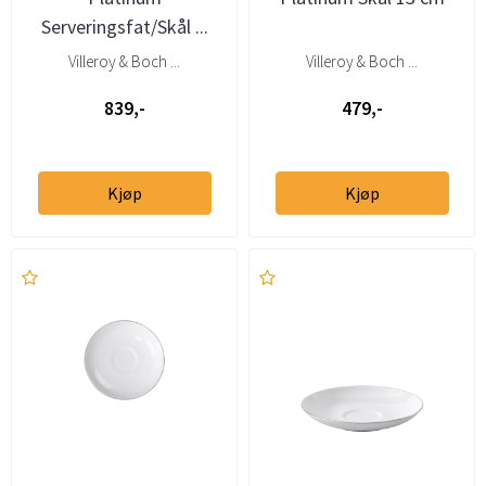
Serveringsfat/Skål ...
Villeroy & Boch ...
Villeroy & Boch ...
839,-
479,-
Kjøp
Kjøp