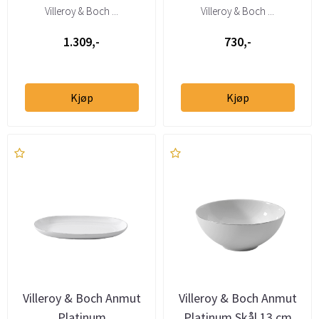
Villeroy & Boch ...
Villeroy & Boch ...
1.309,-
730,-
Kjøp
Kjøp
Villeroy & Boch Anmut
Villeroy & Boch Anmut
Platinum
Platinum Skål 13 cm