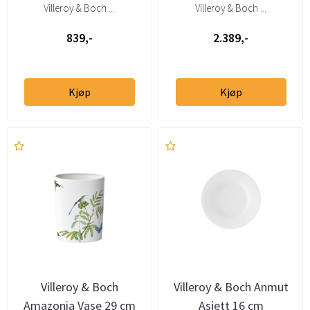
Villeroy & Boch ...
Villeroy & Boch ...
839,-
2.389,-
Kjøp
Kjøp
Villeroy & Boch
Villeroy & Boch Anmut
Amazonia Vase 29 cm
Asjett 16 cm