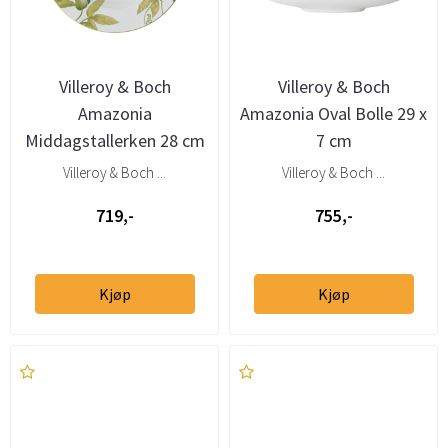
Villeroy & Boch
Villeroy & Boch
Amazonia
Amazonia Oval Bolle 29 x
Middagstallerken 28 cm
7 cm
Villeroy & Boch ...
Villeroy & Boch ...
719,-
755,-
Kjøp
Kjøp