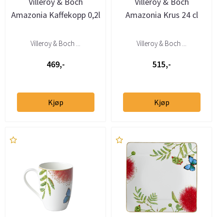
Villeroy & Boch
Villeroy & Boch
Amazonia Kaffekopp 0,2l
Amazonia Krus 24 cl
Villeroy & Boch ...
Villeroy & Boch ...
469,-
515,-
Kjøp
Kjøp