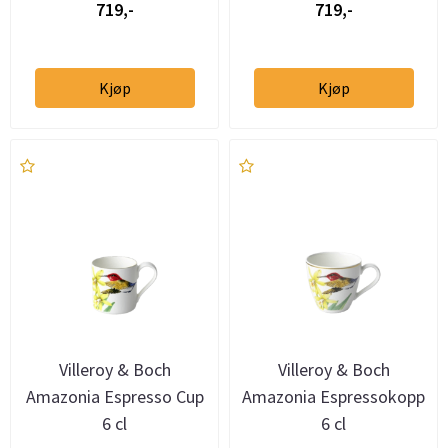
719,-
719,-
Kjøp
Kjøp
Villeroy & Boch
Villeroy & Boch
Amazonia Espresso Cup
Amazonia Espressokopp
6 cl
6 cl