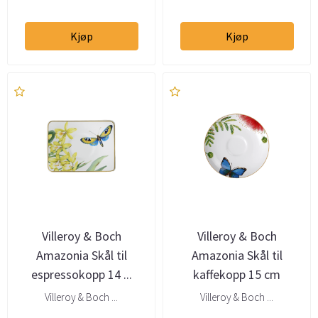
Kjøp
Kjøp
Villeroy & Boch
Villeroy & Boch
Amazonia Skål til
Amazonia Skål til
espressokopp 14 ...
kaffekopp 15 cm
Villeroy & Boch ...
Villeroy & Boch ...