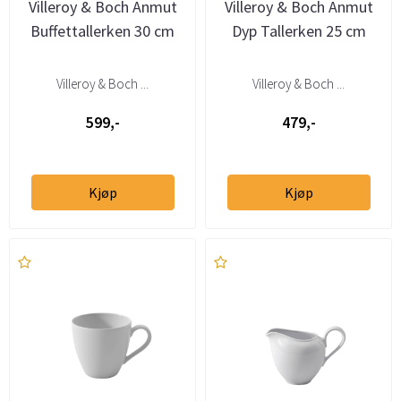
Villeroy & Boch Anmut
Villeroy & Boch Anmut
Buffettallerken 30 cm
Dyp Tallerken 25 cm
Villeroy & Boch ...
Villeroy & Boch ...
599,-
479,-
Kjøp
Kjøp