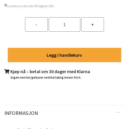
Laveste pris de siste 30 dagene: 439,-
Legg i handlekurv
Kjøp nå – betal om 30 dager med Klarna
Ingen renter/gebyrer ved betaling innen frist.
INFORMASJON