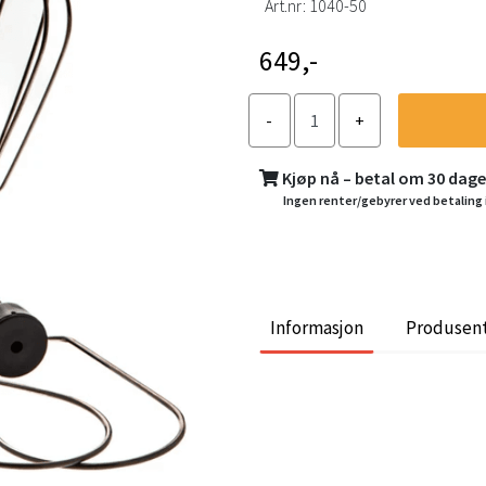
Art.nr:
1040-50
649,-
Kjøp nå – betal om 30 dag
Ingen renter/gebyrer ved betaling 
Informasjon
Produsen