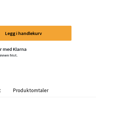
Legg i handlekurv
er med Klarna
innen frist.
t
Produktomtaler