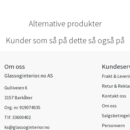
Alternative produkter
Kunder som så på dette så også på
Om oss
Kundeser
Glassoginterior.no AS
Frakt & Lever
Retur & Rekl
Gulliveien 6
Kontakt oss
3157 Barkåker
Om oss
Org. nr. 919074035
Salgsbetingel
Tlf:
33600402
Personvern
ks@glassoginterior.no