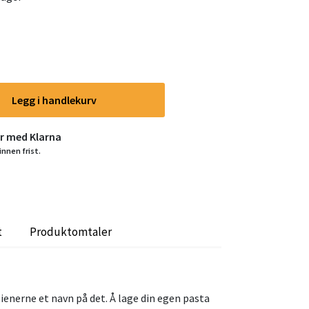
Legg i handlekurv
er med Klarna
innen frist.
t
Produktomtaler
lienerne et navn på det. Å lage din egen pasta