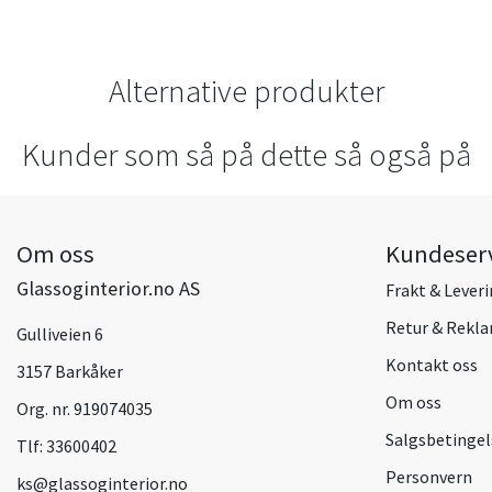
Alternative produkter
Kunder som så på dette så også på
Om oss
Kundeser
Glassoginterior.no AS
Frakt & Lever
Retur & Rekl
Gulliveien 6
Kontakt oss
3157 Barkåker
Om oss
Org. nr. 919074035
Salgsbetingel
Tlf:
33600402
Personvern
ks@glassoginterior.no