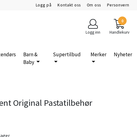
Logg på
Kontakt oss
Om oss
Personvern
0
Logg inn
Handlekurv
tendørs
Barn &
Supertilbud
Merker
Nyheter
Baby
nt Original Pastatilbehør
dager