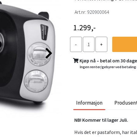
Art.nr:
920900064
1.299,-
Kjøp nå – betal om 30 dag
Ingen renter/gebyrer ved betaling 
Informasjon
Produsen
NB! Kommer til lager Juli.
Hvis det er pastaform, har ita