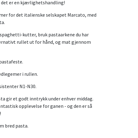
, det er en kjærlighetshandling!
er for det italienske selskapet Marcato, med
ta.
r spaghetti-kutter, bruk pastaarkene du har
ernativt rullet ut for hånd, og mat gjennom
pastafeste.
edlegemer i rullen.
ssistenter N1-N30.
a gir et godt inntrykk under enhver middag.
ntastisk opplevelse for ganen - og den er så
!
mm bred pasta.