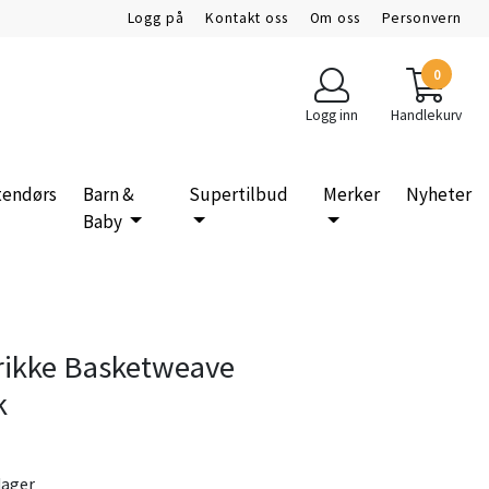
Logg på
Kontakt oss
Om oss
Personvern
0
Logg inn
Handlekurv
tendørs
Barn &
Supertilbud
Merker
Nyheter
Baby
rikke Basketweave
k
dager