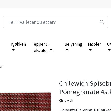
Kjøkken
Tepper &
Belysning
Møbler
U
Tekstiler
er
Chilewich Spiseb
Pomegranate 4st
Chilewich
Forventet levering 3-10 virke