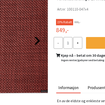
Art.nr:
100110-047x4
15% Rabatt
999,-
849,-
Kjøp nå – betal om 30 dag
Ingen renter/gebyrer ved betaling 
Informasjon
Produsen
En av de eldste og enkleste v