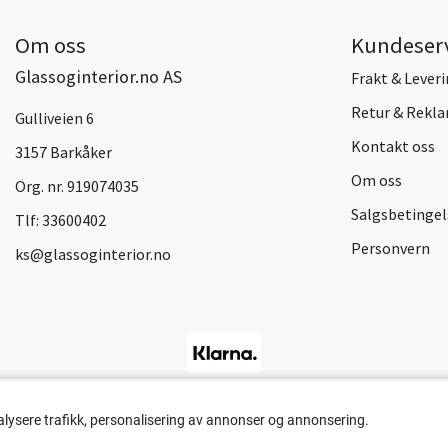
Om oss
Kundeser
Glassoginterior.no AS
Frakt & Lever
Retur & Rekl
Gulliveien 6
Kontakt oss
3157 Barkåker
Om oss
Org. nr. 919074035
Salgsbetingel
Tlf:
33600402
Personvern
ks@glassoginterior.no
alysere trafikk, personalisering av annonser og annonsering.