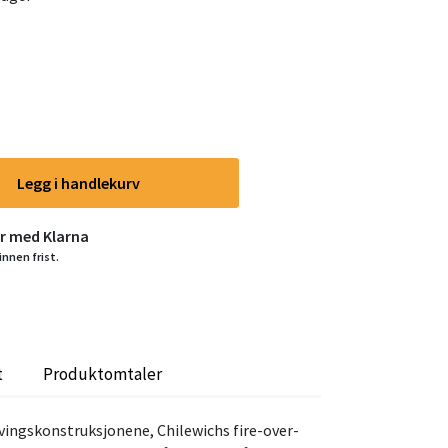
Legg i handlekurv
er med Klarna
innen frist.
t
Produktomtaler
evingskonstruksjonene, Chilewichs fire-over-