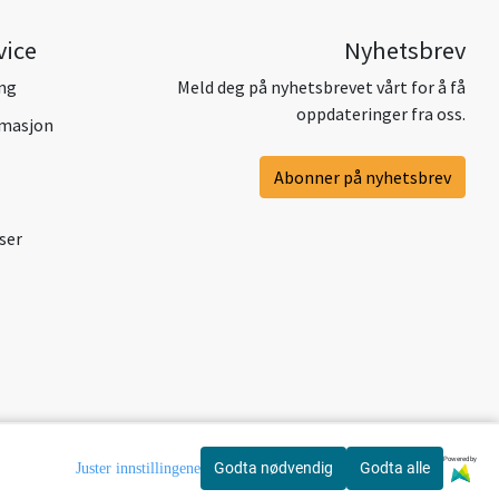
vice
Nyhetsbrev
ing
Meld deg på nyhetsbrevet vårt for å få
oppdateringer fra oss.
amasjon
Abonner på nyhetsbrev
ser
Powered by
Godta nødvendig
Godta alle
Juster innstillingene