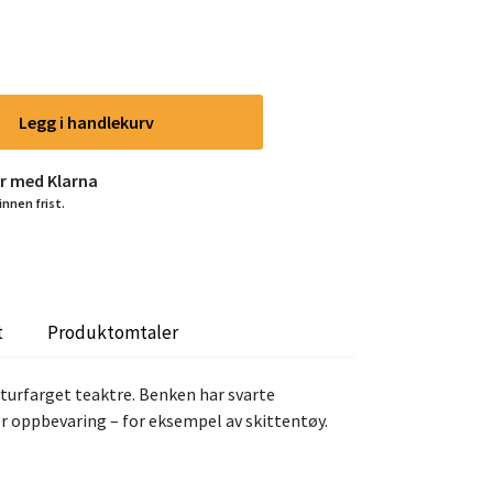
Legg i handlekurv
er med Klarna
innen frist.
t
Produktomtaler
turfarget teaktre. Benken har svarte
r oppbevaring – for eksempel av skittentøy.