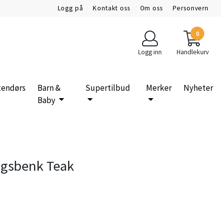
Logg på
Kontakt oss
Om oss
Personvern
0
Logg inn
Handlekurv
tendørs
Barn &
Supertilbud
Merker
Nyheter
Baby
ngsbenk Teak