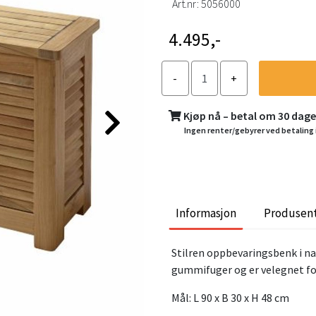
Art.nr:
5056000
4.495,-
Kjøp nå – betal om 30 dag
Ingen renter/gebyrer ved betaling 
Informasjon
Produsen
Stilren oppbevaringsbenk i na
gummifuger og er velegnet fo
Mål: L 90 x B 30 x H 48 cm