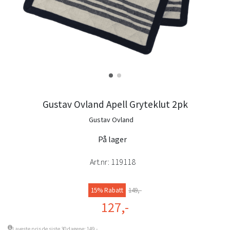
Gustav Ovland Apell Gryteklut 2pk
Gustav Ovland
På lager
Art.nr:
119118
15% Rabatt
149,-
127,-
Laveste pris de siste 30 dagene: 149,-