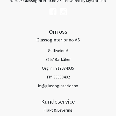
© 2026 Glassoginterior.no AS - Powered by
Mystore.no
Om oss
Glassoginterior.no AS
Gulliveien 6
3157 Barkåker
Org. nr. 919074035
Tlf:
33600402
ks@glassoginterior.no
Kundeservice
Frakt & Levering