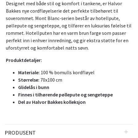
Designet med både stil og komfort i tankene, er Halvor
Bakkes nye cordfløyelserie det perfekte tilbehøret til
soverommet. Mont Blanc-serien består av hotellpute,
pøllepute og sengeteppe, og tilfører en luksuriøs følelse til
rommet. Hotellputen har en varm brun farge som passer
perfekt inn i enhver innredning, og gir ekstra støtte for en
uforstyrret og komfortabel natts søvn.
Produktdetaljer:
Materiale:
100 % bomulls kordfløyel
Størrelse:
70x100 cm
Glidelås i bunn
Finnes i tilhørende pøllepute og sengeteppe
Del av Halvor Bakkes kolleksjon
PRODUSENT