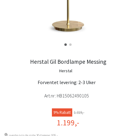
Herstal Gil Bordlampe Messing
Herstal
Forventet levering: 2-3 Uker
Art.nr:
HB15062490105
9% Rabatt
1.319,-
1.199,-
Laveste pris de siste 30 dagene: 976,-