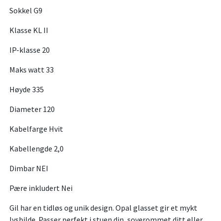
Sokkel G9
Klasse KL II
IP-klasse 20
Maks watt 33
Høyde 335
Diameter 120
Kabelfarge Hvit
Kabellengde 2,0
Dimbar NEI
Pære inkludert Nei
Gil har en tidløs og unik design. Opal glasset gir et mykt
lysbilde. Passer perfekt i stuen din, soverommet ditt eller