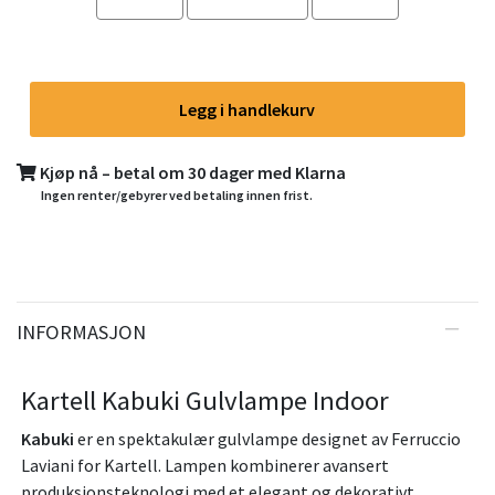
Legg i handlekurv
Kjøp nå – betal om 30 dager med Klarna
Ingen renter/gebyrer ved betaling innen frist.
INFORMASJON
Kartell Kabuki Gulvlampe Indoor
Kabuki
er en spektakulær gulvlampe designet av Ferruccio
Laviani for Kartell. Lampen kombinerer avansert
produksjonsteknologi med et elegant og dekorativt