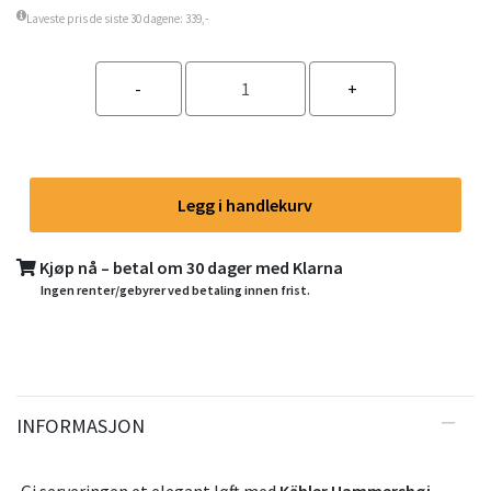
Laveste pris de siste 30 dagene: 339,-
Legg i handlekurv
Kjøp nå – betal om 30 dager med Klarna
Ingen renter/gebyrer ved betaling innen frist.
INFORMASJON