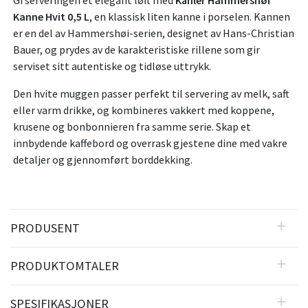
Gi serveringen et elegant løft med
Kähler Hammershøi
Kanne Hvit 0,5 L
, en klassisk liten kanne i porselen. Kannen
er en del av Hammershøi-serien, designet av Hans-Christian
Bauer, og prydes av de karakteristiske rillene som gir
serviset sitt autentiske og tidløse uttrykk.
Den hvite muggen passer perfekt til servering av melk, saft
eller varm drikke, og kombineres vakkert med koppene,
krusene og bonbonnieren fra samme serie. Skap et
innbydende kaffebord og overrask gjestene dine med vakre
detaljer og gjennomført borddekking.
PRODUSENT
PRODUKTOMTALER
SPESIFIKASJONER