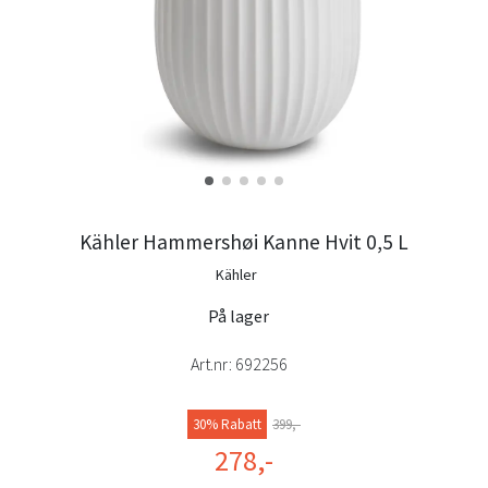
Kähler Hammershøi Kanne Hvit 0,5 L
Kähler
På lager
Art.nr:
692256
30% Rabatt
399,-
278,-