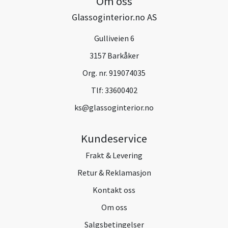
Om oss
Glassoginterior.no AS
Gulliveien 6
3157 Barkåker
Org. nr. 919074035
Tlf:
33600402
ks@glassoginterior.no
Kundeservice
Frakt & Levering
Retur & Reklamasjon
Kontakt oss
Om oss
Salgsbetingelser