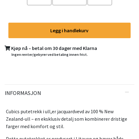
Legg i handlekurv
Kjøp nå – betal om 30 dager med Klarna
Ingen renter/gebyrer ved betaling innen frist.
INFORMASJON
Cubics putetrekk i ull,er jacquardvevd av 100 % New
Zealand-ull – en eksklusiv detalj som kombinerer dristige
farger med komfort og stil.
Dette putetrekket er produsert i Litauen og bærer både