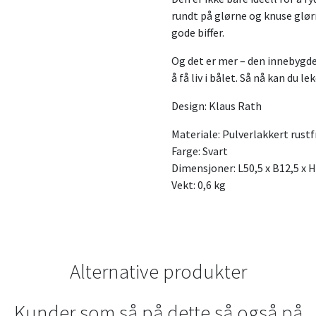
rundt på glørne og knuse glørne
gode biffer.
Og det er mer – den innebygde 
å få liv i bålet. Så nå kan du le
Design: Klaus Rath
Materiale: Pulverlakkert rustfr
Farge: Svart
Dimensjoner: L50,5 x B12,5 x 
Vekt: 0,6 kg
Alternative produkter
Kunder som så på dette så også på