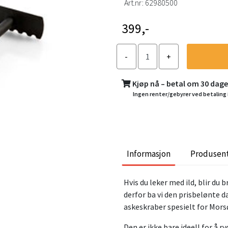
Art.nr:
62980500
399,-
Kjøp nå – betal om 30 dag
Ingen renter/gebyrer ved betaling 
Informasjon
Produsen
Hvis du leker med ild, blir du 
derfor ba vi den prisbelønte 
askeskraber spesielt for Mors
Den er ikke bare ideell for å r