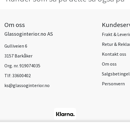
Om oss
Kundeser
Glassoginterior.no AS
Frakt & Lever
Retur & Rekl
Gulliveien 6
Kontakt oss
3157 Barkåker
Om oss
Org. nr. 919074035
Salgsbetingel
Tlf:
33600402
Personvern
ks@glassoginterior.no