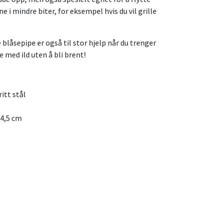
 i mindre biter, for eksempel hvis du vil grille
blåsepipe er også til stor hjelp når du trenger
ke med ild uten å bli brent!
itt stål
H4,5 cm