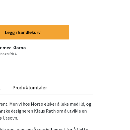
Legg i handlekurv
er med Klarna
innen frist.
t
Produktomtaler
brent. Men vi hos Morsø elsker å leke med ild, og
danske designeren Klaus Rath om å utvikle en
ø Uteovn.
ydde opp, men også spesielt egnet for å flytte