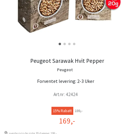
Peugeot Sarawak Hvit Pepper
Peugeot
Forventet levering: 2-3 Uker
Art.nr:
42424
15% Rabatt
199,-
169,-
Laveste pris de siste 30 dagene: 199,-