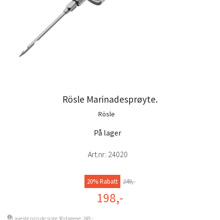
Rösle Marinadesprøyte.
Rösle
På lager
Art.nr:
24020
20% Rabatt
249,-
198,-
Laveste pris de siste 30 dagene: 249,-