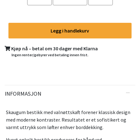
Legg i handlekurv
Kjøp nå – betal om 30 dager med Klarna
Ingen renter/gebyrer ved betaling innen frist.
INFORMASJON
Skaugum bestikk med valnøttskaft forener klassisk design
med moderne kontraster. Resultatet er et sofistikert og
varmt uttrykk som løfter enhver borddekking.
Hvert enkelt bestikk produseres for hånd ved