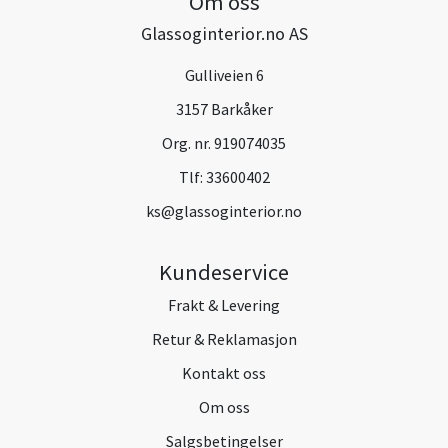
Om oss
Glassoginterior.no AS
Gulliveien 6
3157 Barkåker
Org. nr. 919074035
Tlf:
33600402
ks@glassoginterior.no
Kundeservice
Frakt & Levering
Retur & Reklamasjon
Kontakt oss
Om oss
Salgsbetingelser