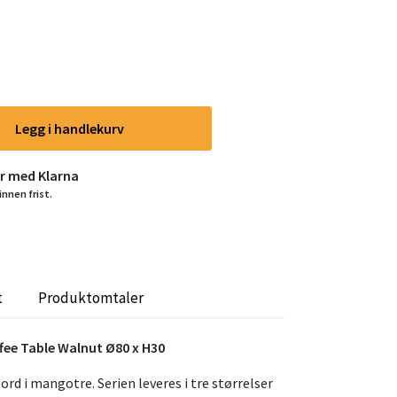
Legg i handlekurv
er med Klarna
innen frist.
t
Produktomtaler
fee Table Walnut Ø80 x H30
ord i mangotre. Serien leveres i tre størrelser