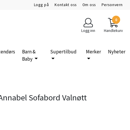
Logg på
Kontakt oss
Om oss
Personvern
0
Logg inn
Handlekurv
tendørs
Barn &
Supertilbud
Merker
Nyheter
Baby
 Annabel Sofabord Valnøtt