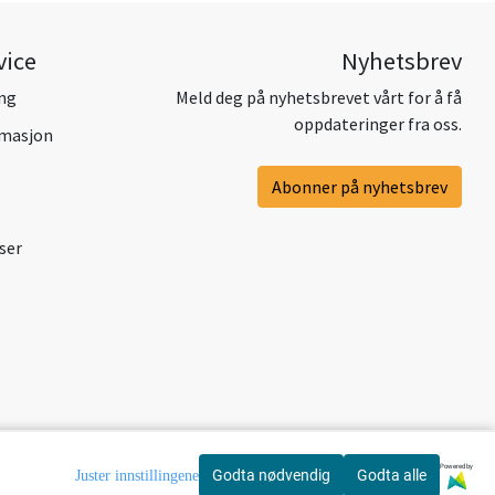
vice
Nyhetsbrev
ing
Meld deg på nyhetsbrevet vårt for å få
oppdateringer fra oss.
amasjon
Abonner på nyhetsbrev
ser
Powered by
Godta nødvendig
Godta alle
Juster innstillingene