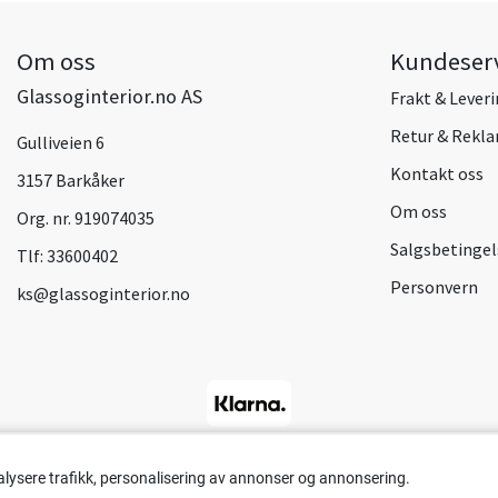
Om oss
Kundeser
Glassoginterior.no AS
Frakt & Lever
Retur & Rekl
Gulliveien 6
Kontakt oss
3157 Barkåker
Om oss
Org. nr. 919074035
Salgsbetingel
Tlf:
33600402
Personvern
ks@glassoginterior.no
alysere trafikk, personalisering av annonser og annonsering.