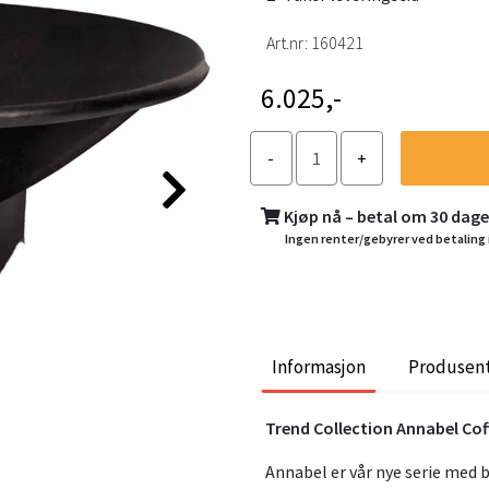
Art.nr:
160421
6.025,-
Kjøp nå – betal om 30 dag
Ingen renter/gebyrer ved betaling 
Informasjon
Produsen
Trend Collection Annabel Cof
Annabel er vår nye serie med b