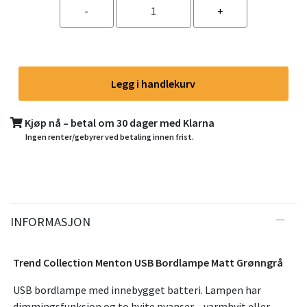
Legg i handlekurv
Kjøp nå – betal om 30 dager med Klarna
Ingen renter/gebyrer ved betaling innen frist.
INFORMASJON
Trend Collection Menton USB Bordlampe Matt Grønngrå
USB bordlampe med innebygget batteri. Lampen har
dimmingsfunksjon og to hvite nyanser – varmhvit eller