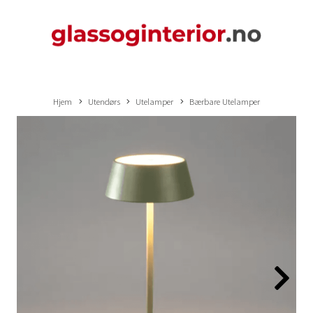
Hjem
Utendørs
Utelamper
Bærbare Utelamper