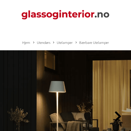
Hjem
Utendørs
Utelamper
Bærbare Utelamper