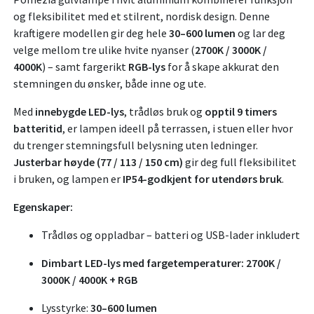
og fleksibilitet med et stilrent, nordisk design. Denne
kraftigere modellen gir deg hele
30–600 lumen
og lar deg
velge mellom tre ulike hvite nyanser (
2700K / 3000K /
4000K
) – samt fargerikt
RGB-lys
for å skape akkurat den
stemningen du ønsker, både inne og ute.
Med
innebygde LED-lys
, trådløs bruk og
opptil 9 timers
batteritid
, er lampen ideell på terrassen, i stuen eller hvor
du trenger stemningsfull belysning uten ledninger.
Justerbar høyde (77 / 113 / 150 cm)
gir deg full fleksibilitet
i bruken, og lampen er
IP54-godkjent for utendørs bruk
.
Egenskaper:
Trådløs og oppladbar – batteri og USB-lader inkludert
Dimbart LED-lys med fargetemperaturer: 2700K /
3000K / 4000K + RGB
Lysstyrke:
30–600 lumen