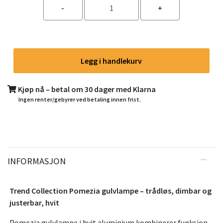
Legg i handlekurv
Kjøp nå – betal om 30 dager med Klarna
Ingen renter/gebyrer ved betaling innen frist.
INFORMASJON
Trend Collection Pomezia gulvlampe – trådløs, dimbar og
justerbar, hvit
Pomezia gulvlampe i hvit aluminium kombinerer funksjon