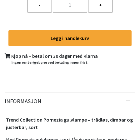
Legg i handlekurv
Kjøp nå – betal om 30 dager med Klarna
Ingen renter/gebyrer ved betaling innen frist.
INFORMASJON
Trend Collection Pomezia gulvlampe – trådløs, dimbar og
justerbar, sort
Med Pomezia gulvlampe i sort får du en stilren, moderne