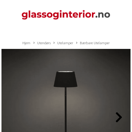
Hjem
Utendørs
Utelamper
Bærbare Utelamper