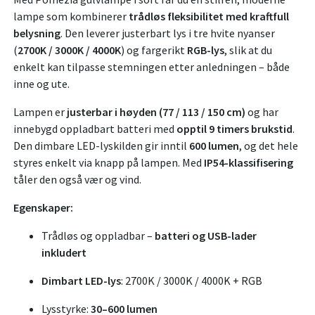
lampe som kombinerer
trådløs fleksibilitet med kraftfull
belysning
. Den leverer justerbart lys i tre hvite nyanser
(
2700K / 3000K / 4000K
) og fargerikt
RGB-lys
, slik at du
enkelt kan tilpasse stemningen etter anledningen – både
inne og ute.
Lampen er
justerbar i høyden (77 / 113 / 150 cm)
og har
innebygd oppladbart batteri med
opptil 9 timers brukstid
.
Den dimbare LED-lyskilden gir inntil
600 lumen
, og det hele
styres enkelt via knapp på lampen. Med
IP54-klassifisering
tåler den også vær og vind.
Egenskaper:
Trådløs og oppladbar –
batteri og USB-lader
inkludert
Dimbart LED-lys
: 2700K / 3000K / 4000K + RGB
Lysstyrke:
30–600 lumen