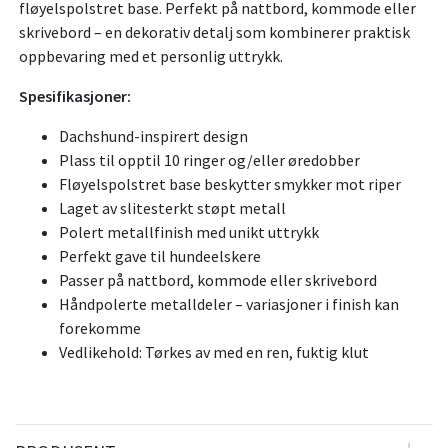
fløyelspolstret base. Perfekt på nattbord, kommode eller
skrivebord – en dekorativ detalj som kombinerer praktisk
oppbevaring med et personlig uttrykk.
Spesifikasjoner:
Dachshund-inspirert design
Plass til opptil 10 ringer og/eller øredobber
Fløyelspolstret base beskytter smykker mot riper
Laget av slitesterkt støpt metall
Polert metallfinish med unikt uttrykk
Perfekt gave til hundeelskere
Passer på nattbord, kommode eller skrivebord
Håndpolerte metalldeler – variasjoner i finish kan
forekomme
Vedlikehold: Tørkes av med en ren, fuktig klut