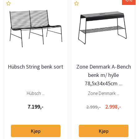
Hübsch String benk sort
Zone Denmark A-Bench
benk m/ hylle
78,5x34x45cm ...
Hübsch ...
Zone Denmark ...
7.199,-
2.998,-
2.999,-
Kjøp
Kjøp