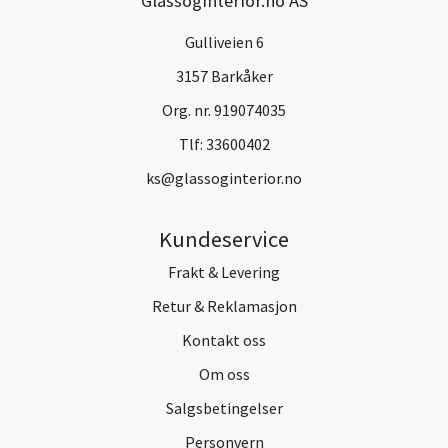
Glassoginterior.no AS
Gulliveien 6
3157 Barkåker
Org. nr. 919074035
Tlf:
33600402
ks@glassoginterior.no
Kundeservice
Frakt & Levering
Retur & Reklamasjon
Kontakt oss
Om oss
Salgsbetingelser
Personvern