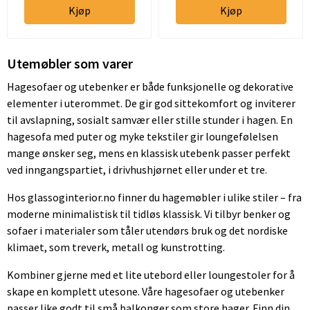
Kjøp
Kjøp
Utemøbler som varer
Hagesofaer og utebenker er både funksjonelle og dekorative
elementer i uterommet. De gir god sittekomfort og inviterer
til avslapning, sosialt samvær eller stille stunder i hagen. En
hagesofa med puter og myke tekstiler gir loungefølelsen
mange ønsker seg, mens en klassisk utebenk passer perfekt
ved inngangspartiet, i drivhushjørnet eller under et tre.
Hos glassoginterior.no finner du hagemøbler i ulike stiler – fra
moderne minimalistisk til tidløs klassisk. Vi tilbyr benker og
sofaer i materialer som tåler utendørs bruk og det nordiske
klimaet, som treverk, metall og kunstrotting.
Kombiner gjerne med et lite utebord eller loungestoler for å
skape en komplett utesone. Våre hagesofaer og utebenker
passer like godt til små balkonger som store hager. Finn din