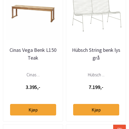
Cinas Vega Benk L150
Hübsch String benk lys
Teak
grå
Cinas ...
Hübsch ...
3.395,-
7.199,-
Kjøp
Kjøp
-0%