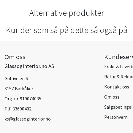
Alternative produkter
Kunder som så på dette så også på
Om oss
Kundeser
Glassoginterior.no AS
Frakt & Lever
Retur & Rekl
Gulliveien 6
Kontakt oss
3157 Barkåker
Om oss
Org. nr. 919074035
Salgsbetingel
Tlf:
33600402
Personvern
ks@glassoginterior.no