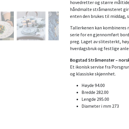
hovedretter og større måltide
håndmalte stråmønsteret gir t
enten den brukes til middag, s
Tallerkenen kan kombineres m
serie for en gjennomført bordd
preg. Laget av slitesterkt, hø
hverdagsbruk og festlige anle
Bogstad Stråmønster – norsk
Et ikonisk servise fra Porsgru
og klassiske skjønnhet.
Høyde 94.00
Bredde 282.00
Lengde 295.00
Diameter i mm 273