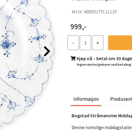
Art.nr:
A80001TFL11110
999,-
Kjøp nå – betal om 30 dag
Ingen renter/gebyrer ved betaling 
Informasjon
Produsen
Bogstad Stråmønster Middags
Denne romslige middagstaller