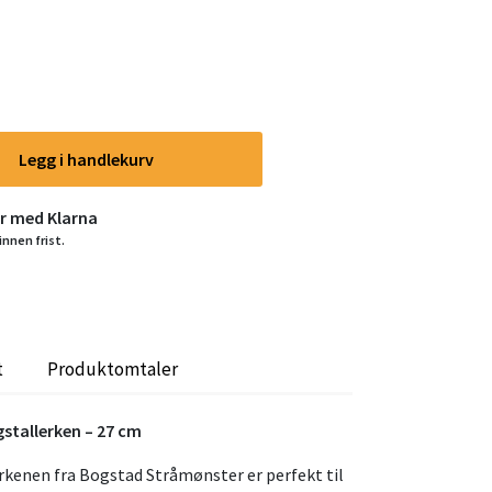
Legg i handlekurv
er med Klarna
innen frist.
t
Produktomtaler
tallerken – 27 cm
kenen fra Bogstad Stråmønster er perfekt til