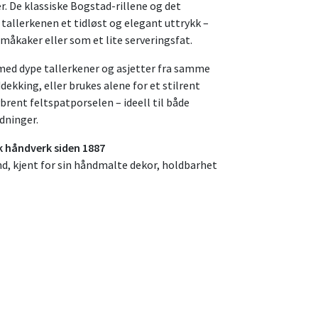
r. De klassiske Bogstad-rillene og det
allerkenen et tidløst og elegant uttrykk –
måkaker eller som et lite serveringsfat.
ed dype tallerkener og asjetter fra samme
ekking, eller brukes alene for et stilrent
ybrent feltspatporselen – ideell til både
dninger.
 håndverk siden 1887
nd, kjent for sin håndmalte dekor, holdbarhet