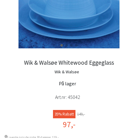
Wik & Walsøe Whitewood Eggeglass
Wik & Walsøe
På lager
Art.nr:
45042
35% Rabatt
149,-
97,-
Laveste pris de siste 30 dagene: 119,-