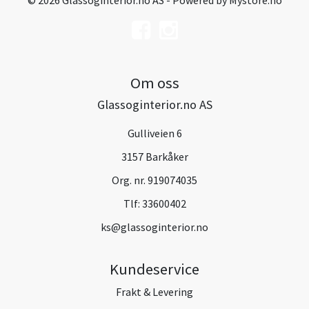
© 2026 Glassoginterior.no AS - Powered by
Mystore.no
Om oss
Glassoginterior.no AS
Gulliveien 6
3157 Barkåker
Org. nr. 919074035
Tlf:
33600402
ks@glassoginterior.no
Kundeservice
Frakt & Levering