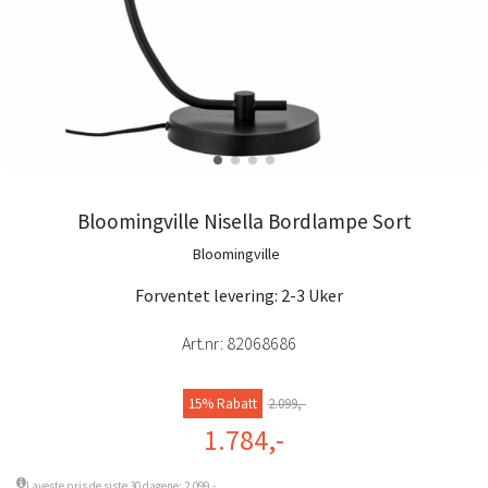
Bloomingville Nisella Bordlampe Sort
Bloomingville
Forventet levering: 2-3 Uker
Art.nr:
82068686
15% Rabatt
2.099,-
1.784,-
Laveste pris de siste 30 dagene: 2.099,-