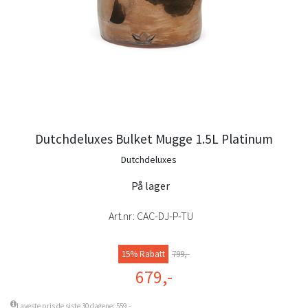
Dutchdeluxes Bulket Mugge 1.5L Platinum
Dutchdeluxes
På lager
Art.nr:
CAC-DJ-P-TU
15% Rabatt
799,-
679,-
Laveste pris de siste 30 dagene: 559,-