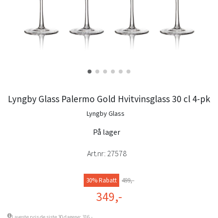
Lyngby Glass Palermo Gold Hvitvinsglass 30 cl 4-pk
Lyngby Glass
På lager
Art.nr:
27578
30% Rabatt
499,-
349,-
Laveste pris de siste 30 dagene: 316,-